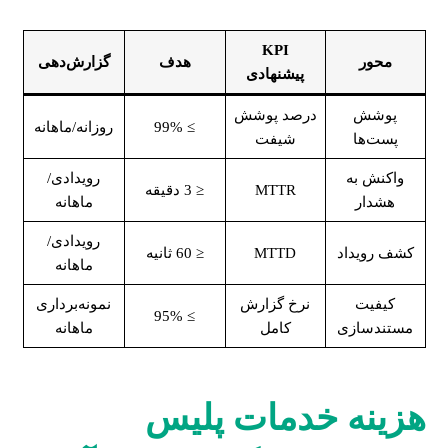
KPI
محور
هدف
گزارش‌دهی
پیشنهادی
پوشش
درصد پوشش
≥ 99%
روزانه/ماهانه
پست‌ها
شیفت
واکنش به
رویدادی/
MTTR
≤ 3 دقیقه
هشدار
ماهانه
رویدادی/
کشف رویداد
MTTD
≤ 60 ثانیه
ماهانه
کیفیت
نرخ گزارش
نمونه‌برداری
≥ 95%
مستندسازی
کامل
ماهانه
هزینه خدمات پلیس