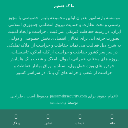
ما که هستیم
موسسه پارسامهر بعنوان اولین مجموعه پلیس خصوصی با مجوز
رسمی و تحت نظارت و حمایت نیروی انتظامی جمهوری اسلامی
ایران، در زمینه حفاظت فیزیکی ،مراقبت ، حراست و ایجاد امنیت
بصورت حرفه ایی برای فعالان اقتصادی بخش خصوصی و دولتی
به شرح ذیل فعالیت می نماید حفاظت و حراست از املاک تملیکی
در سراسر کشور حفاظت و حراست از کلیه اماکن، تاسیسات،
پروژه های مختلف عمرانی، اموال، املاک و شعب بانک ها پایش
خودرو های ویژه حمل پول، اسناد و اوراق بهادار حفاظت و
حراست از شعب و خزانه های آن بانک در سراسر کشور
©تمام حقوق برای parsamehrsecurity.com محفوظ است ، طراحی
توسط semiclony
قوانین و سیاست ها
تبلیغات
خانه
خدمات
تماس
وبلاگ