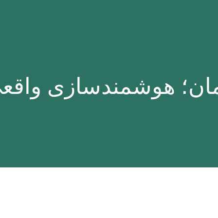
تمان؛ هوشمندسازی واق